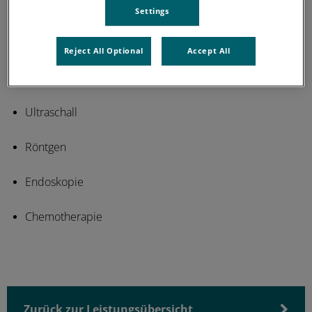
Settings
Laboruntersuchungen (klinikintern oder durch
Fremdlabore)
Reject All Optional
Accept All
Urin- und Kotuntersuchungen
Ultraschall
Röntgen
Endoskopie
Chemotherapie
Zurück zur Leistungsübersicht