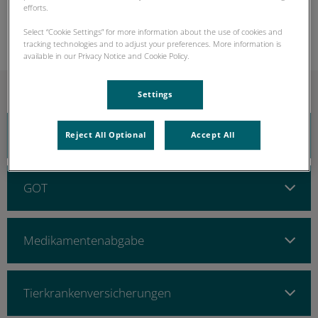
efforts.
Unsere Öffnungszeiten finden Sie auf der
Kontaktseite
.
Select “Cookie Settings” for more information about the use of cookies and
tracking technologies and to adjust your preferences. More information is
available in our Privacy Notice and Cookie Policy.
Settings
Bezahlung
Reject All Optional
Accept All
GOT
Medikamentenabgabe
Tierkrankenversicherungen