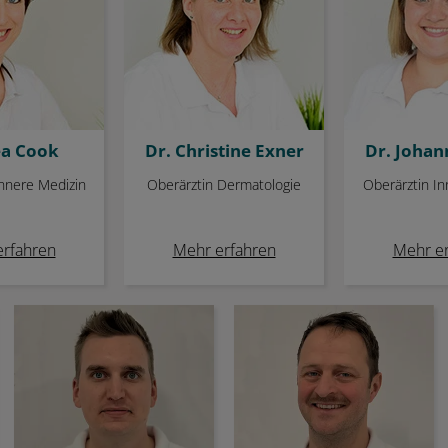
a Cook
Dr. Christine Exner
Dr. Johan
Innere Medizin
Oberärztin Dermatologie
Oberärztin In
erfahren
Mehr erfahren
Mehr er
Alexander Schlake
Dr. med. vet. Felix Stotz
(M.Sc.)