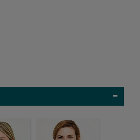
na Rainer
Dr. Anne-Katrin Kaesberg