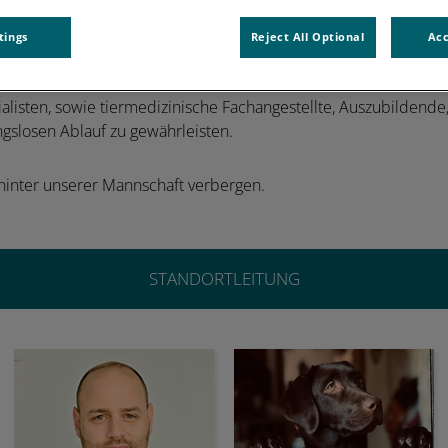
tings
Reject All Optional
Acc
nd Mitarbeiterinnen, die sich jederzeit kompetent und liebevo
zialisten, sowie tiermedizinische Fachangestellte, Auszubildend
slosen Ablauf zu gewährleisten.
 hinter unserer Mannschaft verbergen.
STANDORTLEITUNG
Dr. Guy Tater
Kathrin Erlinghagen