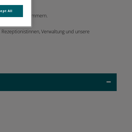
ept All
ll um Ihr Tier kümmern.
e, Rezeptionistinnen, Verwaltung und unsere