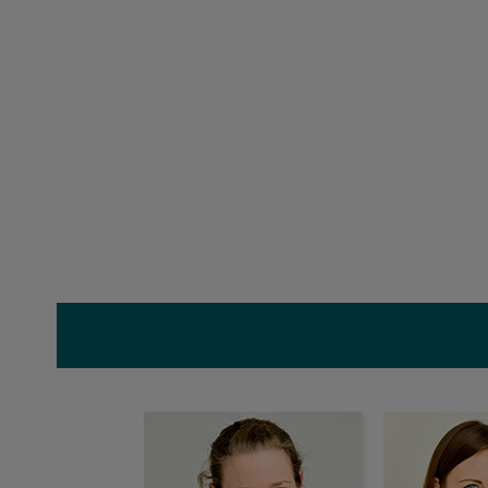
Kerstin Gesierich
Andre