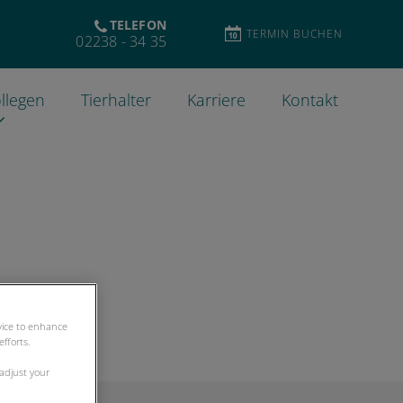
TELEFON
TERMIN BUCHEN
02238 - 34 35
llegen
Tierhalter
Karriere
Kontakt
evice to enhance
fforts.
 adjust your