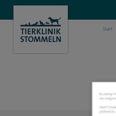
Start
Homepage Tierklinik Stommeln
By clicking “
site navigati
Select “Cook
preferences. 