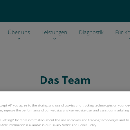
Über uns
Leistungen
Diagnostik
Für Ko
Das Team
der Tierklinik Stommeln stellt sich vor
Accept All” you agree to the storing and use of cookies and tracking technologies on your d
on, improve the performance of our website, analyse website use, and assist our marketing e
ie Settings” for more information about the use of cookies and tracking technologies and to
More information is available in our Privacy Notice and Cookie Policy.