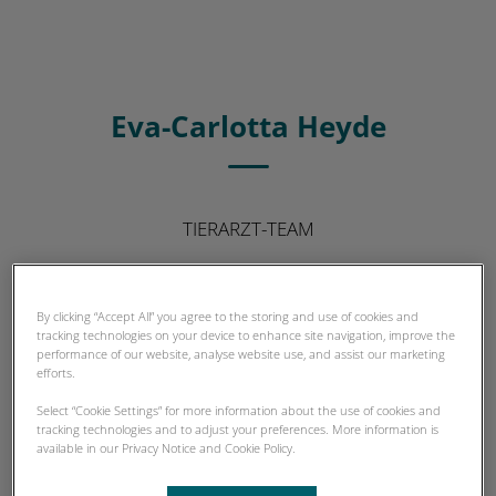
Eva-Carlotta Heyde
TIERARZT-TEAM
By clicking “Accept All” you agree to the storing and use of cookies and
tracking technologies on your device to enhance site navigation, improve the
performance of our website, analyse website use, and assist our marketing
efforts.
Select “Cookie Settings” for more information about the use of cookies and
tracking technologies and to adjust your preferences. More information is
available in our Privacy Notice and Cookie Policy.