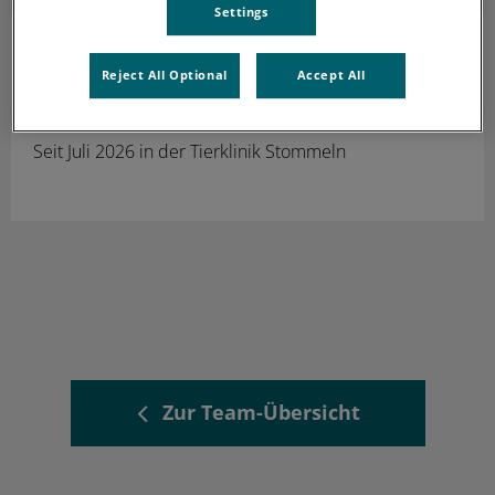
Settings
Eva-Carlotta Heyde
Tierärztin
Reject All Optional
Accept All
In Weiterbildung zur Fachtierärztin für Kleintiere
Seit Juli 2026 in der Tierklinik Stommeln
Zur Team-Übersicht