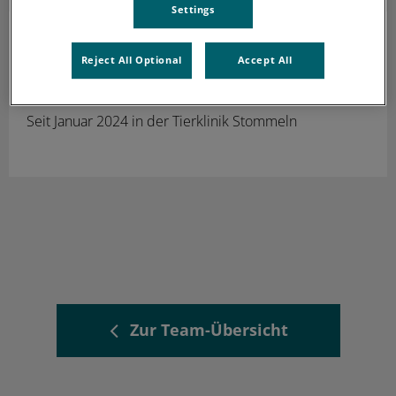
Settings
Louisa Blaseg
Tierärztin
Reject All Optional
Accept All
In Weiterbildung zur Fachtierärztin für Innere Medizin
Seit Januar 2024 in der Tierklinik Stommeln
Zur Team-Übersicht