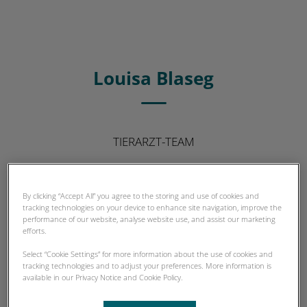
Louisa Blaseg
TIERARZT-TEAM
By clicking “Accept All” you agree to the storing and use of cookies and
tracking technologies on your device to enhance site navigation, improve the
performance of our website, analyse website use, and assist our marketing
efforts.
Select “Cookie Settings” for more information about the use of cookies and
tracking technologies and to adjust your preferences. More information is
available in our Privacy Notice and Cookie Policy.