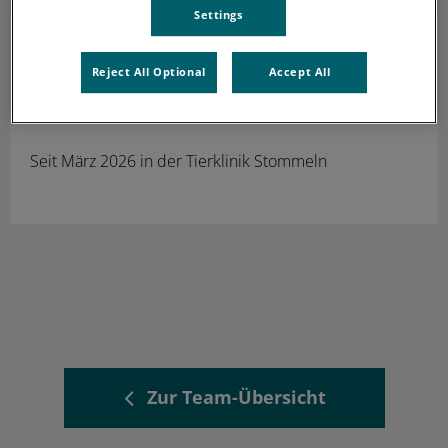
Settings
Nina Zeile
Tierärztin
Reject All Optional
Accept All
In Weiterbildung zur Fachtierärztin für Innere Medizin
der Kleintiere
Seit März 2026 in der Tierklinik Stommeln
Zur Team-Übersicht