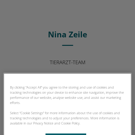
Nina Zeile
TIERARZT-TEAM
By clicking “Accept All” you agree to the storing and use of cookies and
tracking technologies on your device to enhance site navigation, improve the
performance of our website, analyse website use, and assist our marketing
efforts.
Select “Cookie Settings” for more information about the use of cookies and
tracking technologies and to adjust your preferences. More information is
available in our Privacy Notice and Cookie Policy.