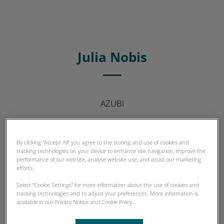
Julia Nobis
AZUBI
By clicking “Accept All” you agree to the storing and use of cookies and
tracking technologies on your device to enhance site navigation, improve the
performance of our website, analyse website use, and assist our marketing
efforts.
Select “Cookie Settings” for more information about the use of cookies and
tracking technologies and to adjust your preferences. More information is
available in our Privacy Notice and Cookie Policy.