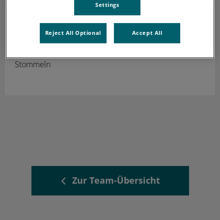
Settings
Julia Nobis
Auszubildende
Reject All Optional
Accept All
Seit August 2024 in Ausbildung zum
Tiermedizinischem Fachangestellten in der Tierklinik
Stommeln
Zur Team-Übersicht