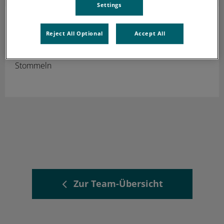
Settings
Julia Wensky
Auszubildende
Reject All Optional
Accept All
Seit Februar 2026 in Ausbildung zum
Tiermedizinischem Fachangestellten in der Tierklinik
Stommeln
Zur Team-Übersicht