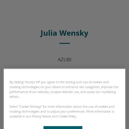
Julia Wensky
AZUBI
By clicking “Accept All” you agree to the storing and use of cookies and
tracking technologies on your device to enhance site navigation, improve the
performance of our website, analyse website use, and assist our marketing
efforts.
Select “Cookie Settings” for more information about the use of cookies and
tracking technologies and to adjust your preferences. More information is
available in our Privacy Notice and Cookie Policy.