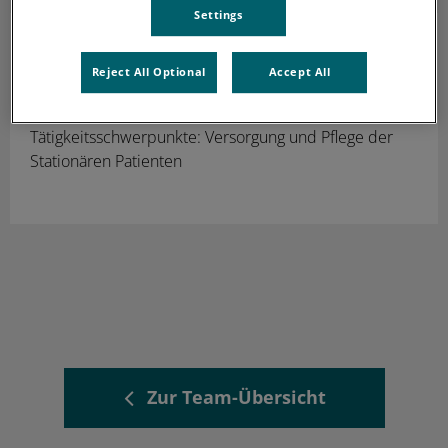
Settings
Manuel Wagner
Pflegehelfer
Reject All Optional
Accept All
Pflegehelfer auf der Station
Tätigkeitsschwerpunkte: Versorgung und Pflege der
Stationären Patienten
Zur Team-Übersicht