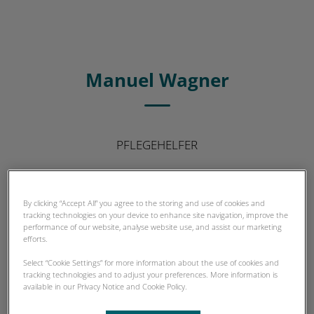
Manuel Wagner
PFLEGEHELFER
By clicking “Accept All” you agree to the storing and use of cookies and
tracking technologies on your device to enhance site navigation, improve the
performance of our website, analyse website use, and assist our marketing
efforts.
Select “Cookie Settings” for more information about the use of cookies and
tracking technologies and to adjust your preferences. More information is
available in our Privacy Notice and Cookie Policy.