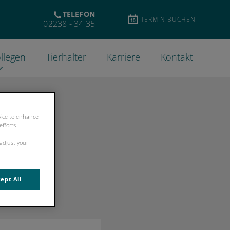
TELEFON
TERMIN BUCHEN
02238 - 34 35
llegen
Tierhalter
Karriere
Kontakt
evice to enhance
fforts.
 adjust your
ept All