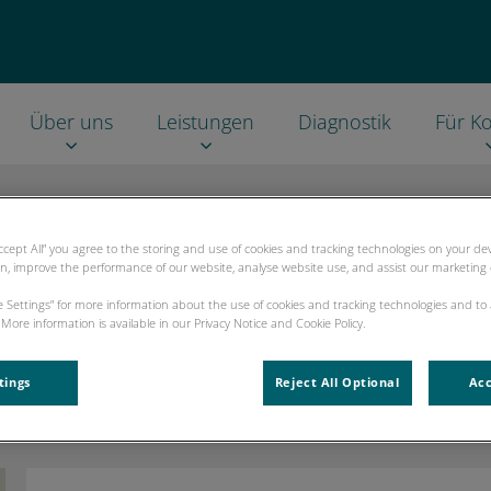
Über uns
Leistungen
Diagnostik
Für Ko
Accept All” you agree to the storing and use of cookies and tracking technologies on your d
on, improve the performance of our website, analyse website use, and assist our marketing e
Dr. Guy Tater
ie Settings” for more information about the use of cookies and tracking technologies and to
More information is available in our Privacy Notice and Cookie Policy.
tings
Reject All Optional
Acc
OBERARZT