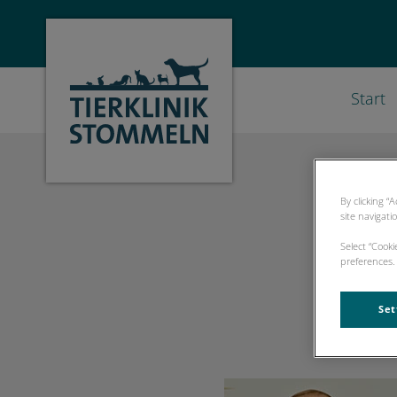
Start
Homepage Tierklinik Stommeln
By clicking “
site navigati
Select “Cook
preferences. 
Set