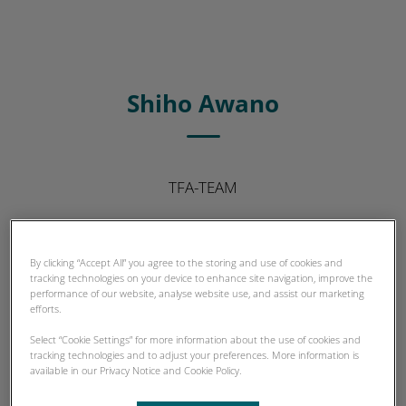
Shiho Awano
TFA-TEAM
By clicking “Accept All” you agree to the storing and use of cookies and
tracking technologies on your device to enhance site navigation, improve the
performance of our website, analyse website use, and assist our marketing
efforts.
Select “Cookie Settings” for more information about the use of cookies and
tracking technologies and to adjust your preferences. More information is
available in our Privacy Notice and Cookie Policy.