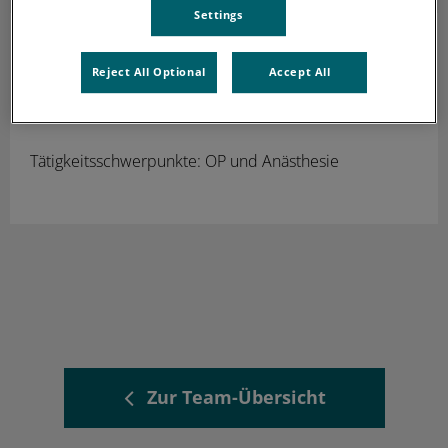
Settings
Shiho Awano
Bereich OP und Anästhesie (in
Elternzeit)
Reject All Optional
Accept All
Tiermedizinische Fachangestellte
Tätigkeitsschwerpunkte: OP und Anästhesie
Zur Team-Übersicht